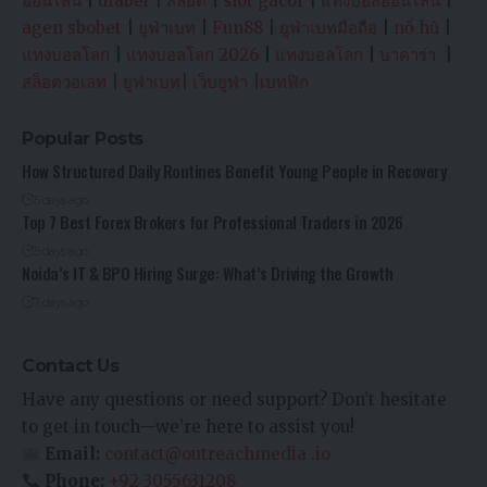
ออนไลน์
|
ufabet
|
สล็อต
|
slot gacor
|
แทงบอลออนไลน์
|
agen sbobet
|
ยูฟ่าเบท
|
Fun88
|
ยูฟ่าเบทมือถือ
|
nổ hũ
|
แทงบอลโลก
|
แทงบอลโลก 2026
|
แทงบอลโลก
|
บาคาร่า
|
สล็อตวอเลท
|
ยูฟ่าเบท
|
เว็บยูฟ่า
|
เบทฟิก
Popular Posts
How Structured Daily Routines Benefit Young People in Recovery
5 days ago
Top 7 Best Forex Brokers for Professional Traders in 2026
5 days ago
Noida’s IT & BPO Hiring Surge: What’s Driving the Growth
7 days ago
Contact Us
Have any questions or need support? Don’t hesitate
to get in touch—we’re here to assist you!
Email:
contact@outreachmedia .io
Phone:
+92 3055631208