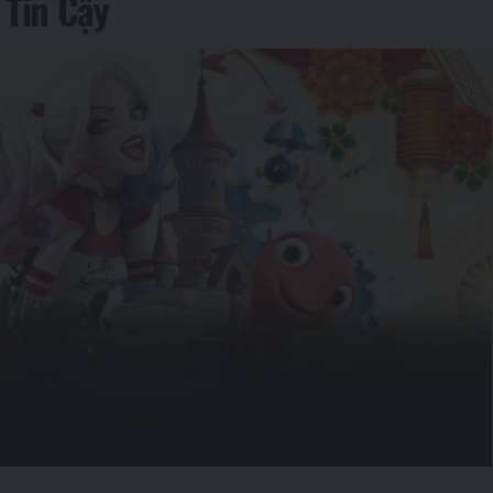
 Tin Cậy