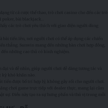
ạng từ cá cược thể thao, trò chơi casino cho đến các trò
ài poker, bài blackjack…
hấy các trò chơi yêu thích với giao diện người dùng
à bài tiến lên, nơi người chơi có thể áp dụng các chiến
hiến thắng. Sunwin mang đến những bàn chơi hợp đồng,
i đến những cao thủ có kinh nghiệm.
 đại và dễ nhìn, giúp người chơi dễ dàng tương tác và
t kỳ khó khăn nào.
t tiền được bố trí hợp lý, không gây rối cho người chơi.
năng chơi game trực tiếp với dealer thực, mang lại cảm
ật sự. Điều này tạo ra sự hưng phấn và thú vị trong mỗi