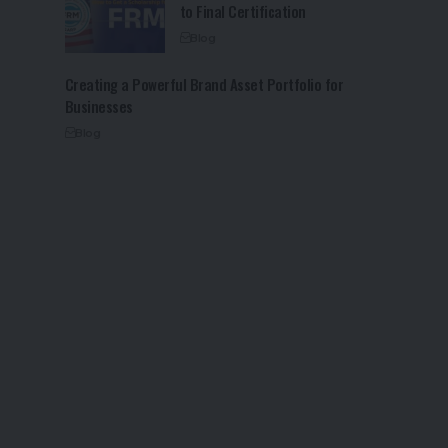
to Final Certification
Blog
Creating a Powerful Brand Asset Portfolio for
Businesses
Blog