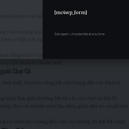
[mc4wp_form]
ình khuyến mãi hấp dẫn dành cho người chơi mới khi
ng chào mừng lên đến 150% trên số tiền nạp đầu tiên
Zero spam, Unsubscribe at any time.
 thêm cơ hội trải nghiệm và khám phá nhiều trò chơi
 mãi hàng tuần cũng được tổ chức để khuyến khích
ch vụ của Sunwin nhiều hơn.
gười Chơi Cũ
i chơi mới, Sunwin cũng rất chú trọng đến các khách
g tuần hay giải thưởng lớn từ các trò chơi cụ thể là
ng cho các thành viên lâu năm, giúp duy trì sự gắn bó
in luôn đảm bảo mang đến cho họ những ưu đãi tốt nhất.