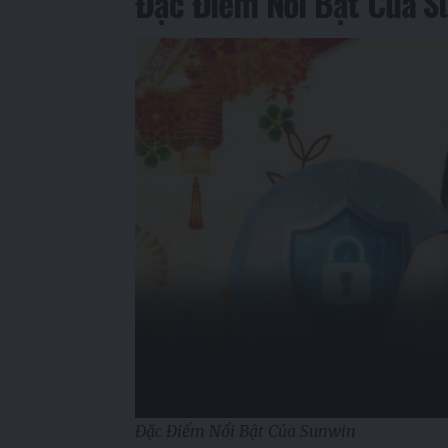
Đặc Điểm Nổi Bật Của S
Đặc Điểm Nổi Bật Của Sunwin