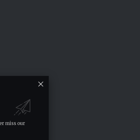
er miss our