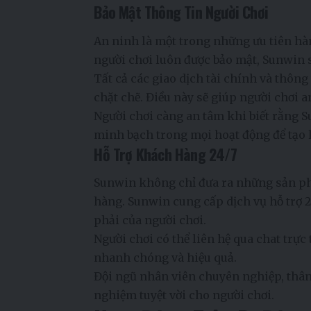
Bảo Mật Thông Tin Người Chơi
An ninh là một trong những ưu tiên hà
người chơi luôn được bảo mật, Sunwin 
Tất cả các giao dịch tài chính và thông
chặt chẽ. Điều này sẽ giúp người chơi a
Người chơi càng an tâm khi biết rằng 
minh bạch trong mọi hoạt động để tạo 
Hỗ Trợ Khách Hàng 24/7
Sunwin không chỉ đưa ra những sản ph
hàng. Sunwin cung cấp dịch vụ hỗ trợ 
phải của người chơi.
Người chơi có thể liên hệ qua chat trực
nhanh chóng và hiệu quả.
Đội ngũ nhân viên chuyên nghiệp, thân 
nghiệm tuyệt vời cho người chơi.