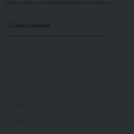
brings a strategic and analytical perspective to journalism.
Leave a Comment
Your email address will not be published.
Required fields are marked
*