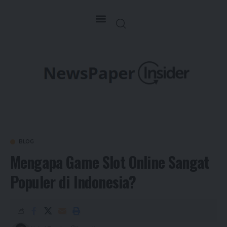
BLOG
Mengapa Game Slot Online Sangat
Populer di Indonesia?