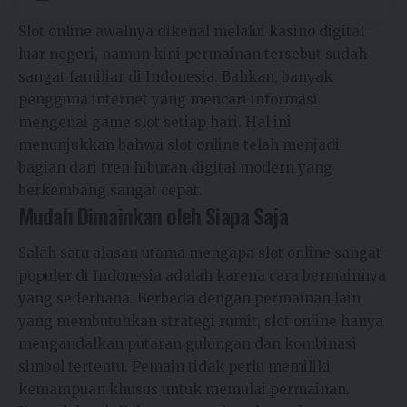
Slot online awalnya dikenal melalui kasino digital
luar negeri, namun kini permainan tersebut sudah
sangat familiar di Indonesia. Bahkan, banyak
pengguna internet yang mencari informasi
mengenai game slot setiap hari. Hal ini
menunjukkan bahwa slot online telah menjadi
bagian dari tren hiburan digital modern yang
berkembang sangat cepat.
Mudah Dimainkan oleh Siapa Saja
Salah satu alasan utama mengapa slot online sangat
populer di Indonesia adalah karena cara bermainnya
yang sederhana. Berbeda dengan permainan lain
yang membutuhkan strategi rumit, slot online hanya
mengandalkan putaran gulungan dan kombinasi
simbol tertentu. Pemain tidak perlu memiliki
kemampuan khusus untuk memulai permainan.