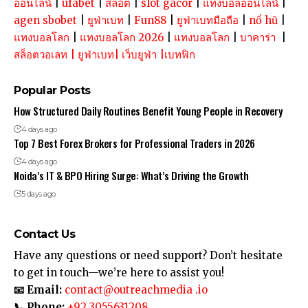
ออนไลน์
|
ufabet
|
สล็อต
|
slot gacor
|
แทงบอลออนไลน์
|
agen sbobet
|
ยูฟ่าเบท
|
Fun88
|
ยูฟ่าเบทมือถือ
|
nổ hũ
|
แทงบอลโลก
|
แทงบอลโลก 2026
|
แทงบอลโลก
|
บาคาร่า
|
สล็อตวอเลท
|
ยูฟ่าเบท
|
เว็บยูฟ่า
|
เบทฟิก
Popular Posts
How Structured Daily Routines Benefit Young People in Recovery
4 days ago
Top 7 Best Forex Brokers for Professional Traders in 2026
4 days ago
Noida’s IT & BPO Hiring Surge: What’s Driving the Growth
5 days ago
Contact Us
Have any questions or need support? Don’t hesitate
to get in touch—we’re here to assist you!
📧 Email:
contact@outreachmedia .io
📞 Phone:
+92 3055631208